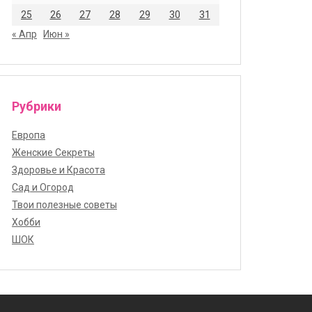
25
26
27
28
29
30
31
« Апр
Июн »
Рубрики
Европа
Женские Секреты
Здоровье и Красота
Сад и Огород
Твои полезные советы
Хобби
ШОК