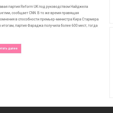
авая партия Reform UK под руководством Найджела
нглии, сообщает CNN. В то же время правящая
 сомнения в способности премьер-министра Кира Стармера
 итогам, партия Фараджа получила более 600 мест, тогда
итать далее