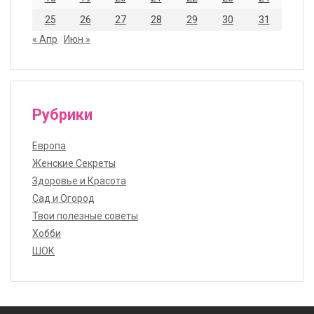
25
26
27
28
29
30
31
« Апр
Июн »
Рубрики
Европа
Женские Секреты
Здоровье и Красота
Сад и Огород
Твои полезные советы
Хобби
ШОК