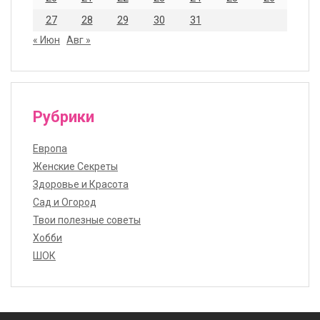
27
28
29
30
31
« Июн
Авг »
Рубрики
Европа
Женские Секреты
Здоровье и Красота
Сад и Огород
Твои полезные советы
Хобби
ШОК