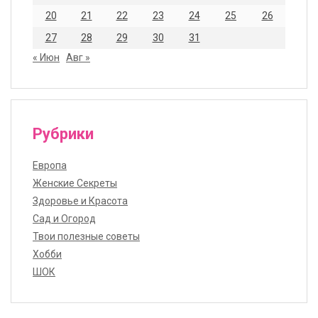
20
21
22
23
24
25
26
27
28
29
30
31
« Июн
Авг »
Рубрики
Европа
Женские Секреты
Здоровье и Красота
Сад и Огород
Твои полезные советы
Хобби
ШОК