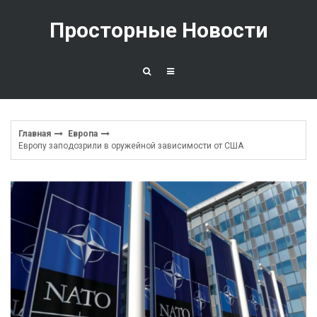
Перейти
к
Просторные Новости
содержимому
Главная
Европа
Европу заподозрили в оружейной зависимости от США