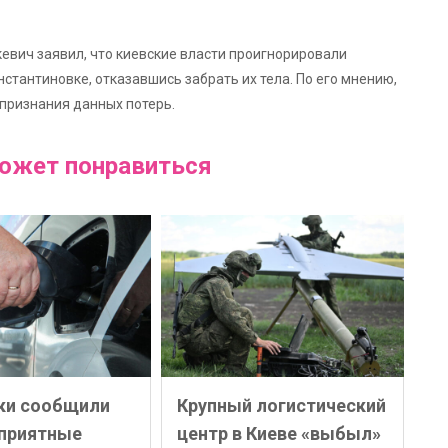
кевич заявил, что киевские власти проигнорировали
стантиновке, отказавшись забрать их тела. По его мнению,
 признания данных потерь.
ожет понравиться
ки сообщили
Крупный логистический
еприятные
центр в Киеве «выбыл»