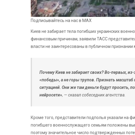
Подписывайтесь на нас в MAX
Киев не забирает тела погибших украинских военн
финансовым причинам, заявили ТАСС представители
власти не заинтересованы в публичном признании 
Почему Киев не забирает своих? Во-первых, из-
«победы», а не горы трупов. Признать масштаб
ситуацией. Они же там деньги будут просить, 
нейросети»
, — сказал собеседник агентства.
Кроме того, представители подполья указали на фи
погибшего военнослужащего семьям положены выпла
поэтому значительное число подтвержденных потер