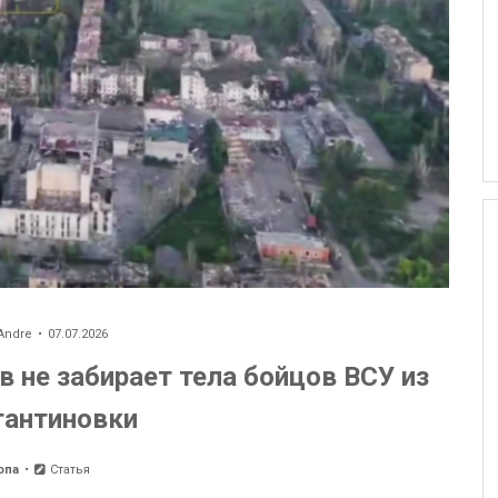
Andre
07.07.2026
в не забирает тела бойцов ВСУ из
тантиновки
опа
Статья