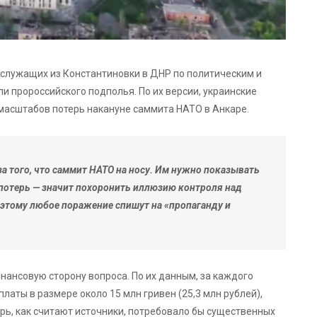
ослужащих из Константиновки в ДНР по политическим и
 пророссийского подполья. По их версии, украинские
масштабов потерь накануне саммита НАТО в Анкаре.
за того, что саммит НАТО на носу. Им нужно показывать
 потерь — значит похоронить иллюзию контроля над
поэтому любое поражение спишут на «пропаганду и
нансовую сторону вопроса. По их данным, за каждого
ты в размере около 15 млн гривен (25,3 млн рублей),
ь, как считают источники, потребовало бы существенных