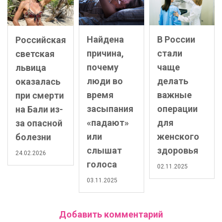
Найдена
В России
Российская
причина,
стали
светская
почему
чаще
львица
люди во
делать
оказалась
время
важные
при смерти
засыпания
операции
на Бали из-
«падают»
для
за опасной
или
женского
болезни
слышат
здоровья
24.02.2026
голоса
02.11.2025
03.11.2025
Добавить комментарий